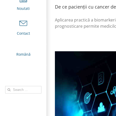
De ce pacienții cu cancer de
Noutati
Aplicarea practică a biomarkeri
prognosticare permite medicilor
Contact
Română
Search
for: