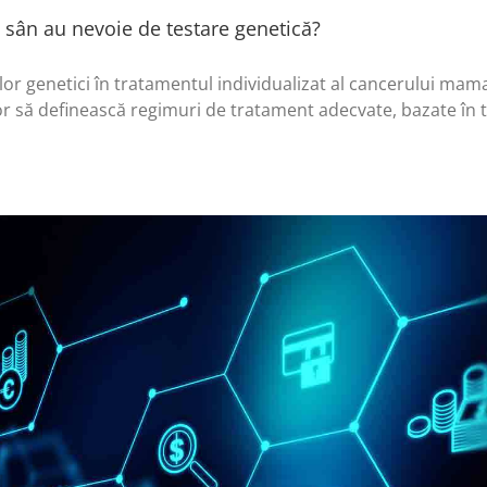
 sân au nevoie de testare genetică?
lor genetici în tratamentul individualizat al cancerului mam
 să definească regimuri de tratament adecvate, bazate în tota