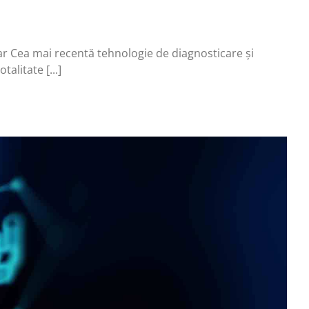
ar Cea mai recentă tehnologie de diagnosticare și
litate [...]