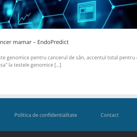
cancer mamar – EndoPredict
te genomice pentru cancerul de sân, accentul total pentru cla
sa" la testele genomice [...]
Politica de confidentialitate
Contact